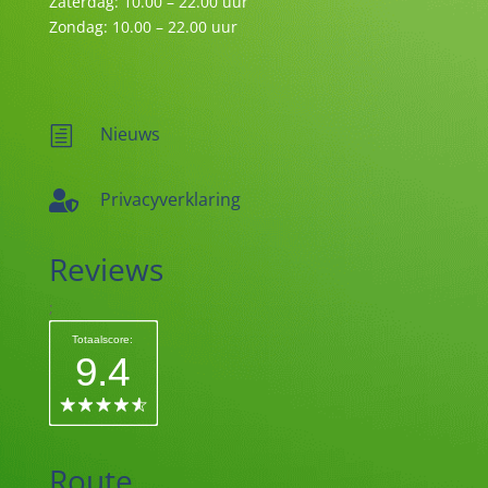
Zaterdag: 10.00 – 22.00 uur
Zondag: 10.00 – 22.00 uur
Nieuws
h
Privacyverklaring

Reviews
;
Totaalscore:
9.4
Route